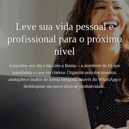
Leve sua vida pessoal e
profissional para o próximo
nível
Empodere seu dia a dia com a Ilumia – a assistente de IA que
transforma o caos em clareza. Organize seus documentos,
anotações e áudios de forma integrada através do WhatsApp e
desbloqueie um novo nível de produtividade.